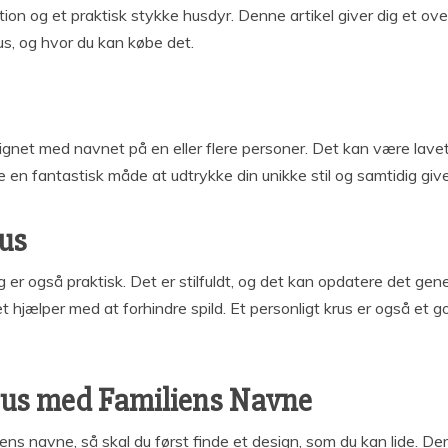
on og et praktisk stykke husdyr. Denne artikel giver dig et over
rus, og hvor du kan købe det.
esignet med navnet på en eller flere personer. Det kan være lavet 
 en fantastisk måde at udtrykke din unikke stil og samtidig give 
rus
og er også praktisk. Det er stilfuldt, og det kan opdatere det ge
et hjælper med at forhindre spild. Et personligt krus er også et 
t krus med Familiens Navne
ens navne, så skal du først finde et design, som du kan lide. Der