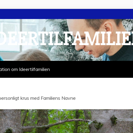
DEERTILFAMILI
ation om Ideertilfamilien
personligt krus med Familiens Navne