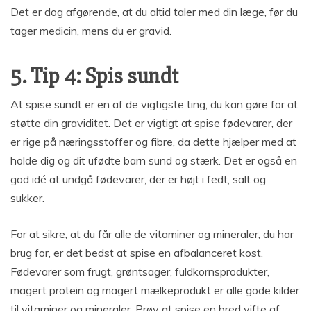
Det er dog afgørende, at du altid taler med din læge, før du
tager medicin, mens du er gravid.
5. Tip 4: Spis sundt
At spise sundt er en af de vigtigste ting, du kan gøre for at
støtte din graviditet. Det er vigtigt at spise fødevarer, der
er rige på næringsstoffer og fibre, da dette hjælper med at
holde dig og dit ufødte barn sund og stærk. Det er også en
god idé at undgå fødevarer, der er højt i fedt, salt og
sukker.
For at sikre, at du får alle de vitaminer og mineraler, du har
brug for, er det bedst at spise en afbalanceret kost.
Fødevarer som frugt, grøntsager, fuldkornsprodukter,
magert protein og magert mælkeprodukt er alle gode kilder
til vitaminer og mineraler. Prøv at spise en bred vifte af