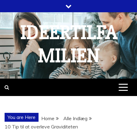
Skip
to
content
IDEERTILFA
MILIEN
You are Here
Home
Alle Indlæg
10 Tip til at overleve Graviditeten