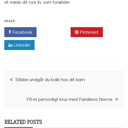
at møde dit nye liv som forælder.
SHARE
Facebook
Twitter
Pinterest
Linkedin
Indlægsnavigation
Sådan undgår du kolik hos dit barn
Få et personligt krus med Familiens Navne
RELATED POSTS