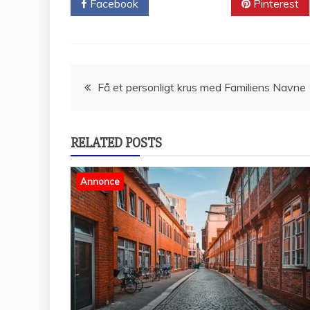
Facebook
Twitter
Pinterest
Indlægsnavigation
Få et personligt krus med Familiens Navne
RELATED POSTS
Annonce