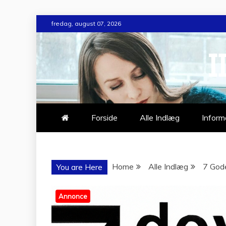
Skip
fredag, august 07, 2026
to
content
I
Forside
Alle Indlæg
Inform
Home
Alle Indlæg
7 Gode
You are Here
Annonce