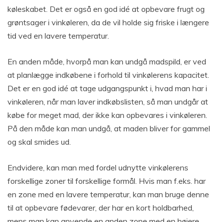
køleskabet. Det er også en god idé at opbevare frugt og
grøntsager i vinkøleren, da de vil holde sig friske i længere
tid ved en lavere temperatur.
En anden måde, hvorpå man kan undgå madspild, er ved
at planlægge indkøbene i forhold til vinkølerens kapacitet.
Det er en god idé at tage udgangspunkt i, hvad man har i
vinkøleren, når man laver indkøbslisten, så man undgår at
købe for meget mad, der ikke kan opbevares i vinkøleren.
På den måde kan man undgå, at maden bliver for gammel
og skal smides ud.
Endvidere, kan man med fordel udnytte vinkølerens
forskellige zoner til forskellige formål. Hvis man f.eks. har
en zone med en lavere temperatur, kan man bruge denne
til at opbevare fødevarer, der har en kort holdbarhed,
mens man kan anvende en anden zone med en højere