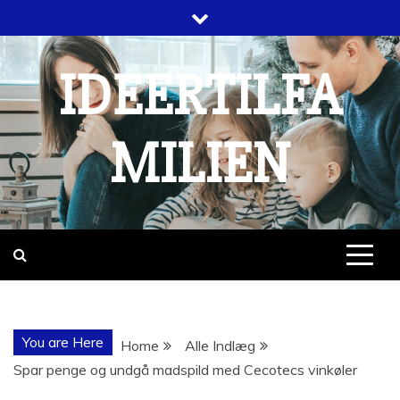
Skip
to
content
IDEERTILFA
MILIEN
You are Here
Home
Alle Indlæg
Spar penge og undgå madspild med Cecotecs vinkøler