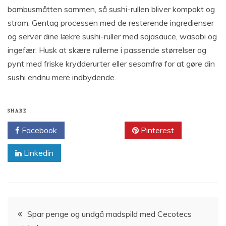
bambusmåtten sammen, så sushi-rullen bliver kompakt og
stram. Gentag processen med de resterende ingredienser
og server dine lækre sushi-ruller med sojasauce, wasabi og
ingefær. Husk at skære rullerne i passende størrelser og
pynt med friske krydderurter eller sesamfrø for at gøre din
sushi endnu mere indbydende.
SHARE
Facebook
Twitter
Pinterest
Linkedin
Indlægsnavigation
Spar penge og undgå madspild med Cecotecs