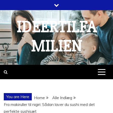
Skip
to
content
IDEERTILFA
MILIEN
You are Here
Home
Alle Indlæg
Fra makiruller til nigiri: Sådan laver du sushi med det
perfekte sushisæt