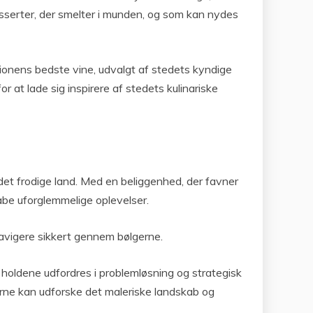
sserter, der smelter i munden, og som kan nydes
ionens bedste vine, udvalgt af stedets kyndige
at lade sig inspirere af stedets kulinariske
 det frodige land. Med en beliggenhed, der favner
kabe uforglemmelige oplevelser.
avigere sikkert gennem bølgerne.
r holdene udfordres i problemløsning og strategisk
rne kan udforske det maleriske landskab og