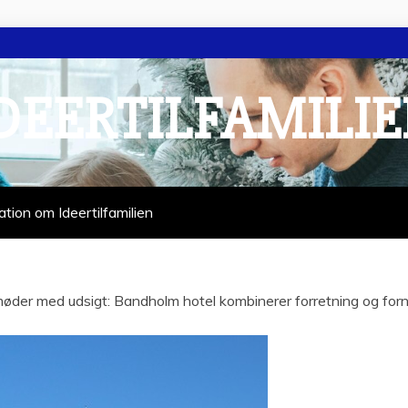
DEERTILFAMILI
ation om Ideertilfamilien
øder med udsigt: Bandholm hotel kombinerer forretning og forn