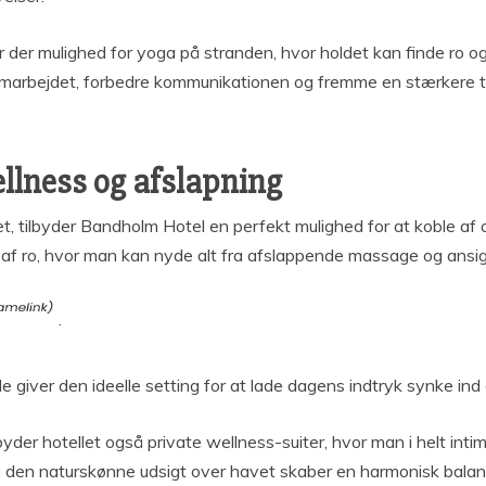
r der mulighed for yoga på stranden, hvor holdet kan finde ro o
 samarbejdet, forbedre kommunikationen og fremme en stærkere 
lness og afslapning
et, tilbyder Bandholm Hotel en perfekt mulighed for at koble a
af ro, hvor man kan nyde alt fra afslappende massage og ansigts
.
iver den ideelle setting for at lade dagens indtryk synke ind o
lbyder hotellet også private wellness-suiter, hvor man i helt in
 den naturskønne udsigt over havet skaber en harmonisk balance