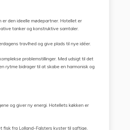
 er den ideelle mødepartner. Hotellet er
eative tanker og konstruktive samtaler.
rdagens travlhed og give plads til nye idéer.
omplekse problemstillinger. Med udsigt til det
n rytme bidrager til at skabe en harmonisk og
gene og giver ny energi. Hotellets køkken er
fisk fra Lolland-Falsters kyster til saftige,