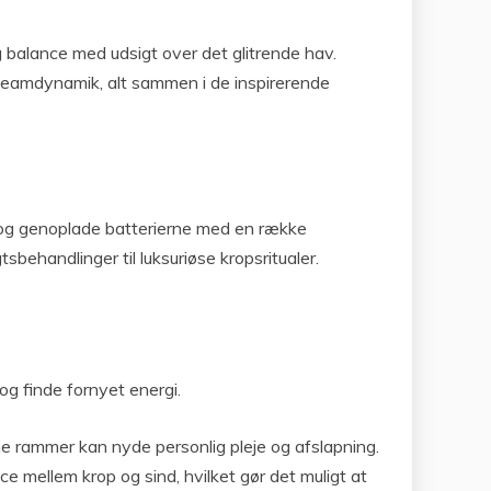
g balance med udsigt over det glitrende hav.
teamdynamik, alt sammen i de inspirerende
f og genoplade batterierne med en række
behandlinger til luksuriøse kropsritualer.
g finde fornyet energi.
time rammer kan nyde personlig pleje og afslapning.
 mellem krop og sind, hvilket gør det muligt at