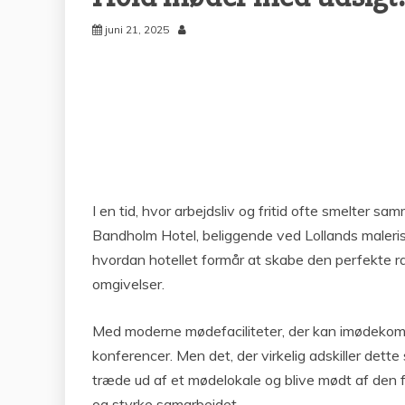
juni 21, 2025
I en tid, hvor arbejdsliv og fritid ofte smelter s
Bandholm Hotel, beliggende ved Lollands malerisk
hvordan hotellet formår at skabe den perfekte r
omgivelser.
Med moderne mødefaciliteter, der kan imødekomme 
konferencer. Men det, der virkelig adskiller dette
træde ud af et mødelokale og blive mødt af den f
og styrke samarbejdet.