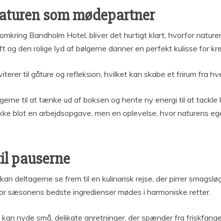
Naturen som mødepartner
mkring Bandholm Hotel, bliver det hurtigt klart, hvorfor naturen
ft og den rolige lyd af bølgerne danner en perfekt kulisse for kr
rer til gåture og refleksion, hvilket kan skabe et frirum fra hve
rne til at tænke ud af boksen og hente ny energi til at tackle k
ke blot en arbejdsopgave, men en oplevelse, hvor naturens ege
il pauserne
 deltagerne se frem til en kulinarisk rejse, der pirrer smagslø
, hvor sæsonens bedste ingredienser mødes i harmoniske retter.
 kan nyde små, delikate anretninger, der spænder fra friskfanget 