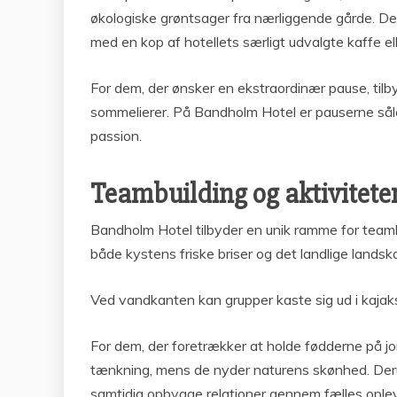
økologiske grøntsager fra nærliggende gårde. D
med en kop af hotellets særligt udvalgte kaffe ell
For dem, der ønsker en ekstraordinær pause, til
sommelierer. På Bandholm Hotel er pauserne såled
passion.
Teambuilding og aktiviteter
Bandholm Hotel tilbyder en unik ramme for teambui
både kystens friske briser og det landlige landsk
Ved vandkanten kan grupper kaste sig ud i kajak
For dem, der foretrækker at holde fødderne på jor
tænkning, mens de nyder naturens skønhed. Deru
samtidig opbygge relationer gennem fælles oplev