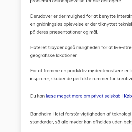
problemfri onlineoplevelse for alle deltagere.
Derudover er der mulighed for at benytte interakt
en gnidningsløs oplevelse er der tilknyttet tekni
på deres præsentationer og mål.
Hotellet tilbyder også muligheden for at live-stre
geografiske lokationer.
For at fremme en produktiv mødeatmosfære er lok
inspirerer, skaber de perfekte rammer for kreativi
Du kan
læse meget mere om privat selskab i Kø
Bandholm Hotel forstår vigtigheden af teknologi i
standarder, så alle møder kan afholdes uden be