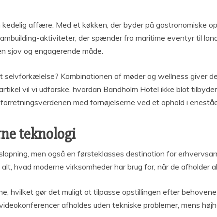
 kedelig affære. Med et køkken, der byder på gastronomiske ople
 teambuilding-aktiviteter, der spænder fra maritime eventyr til l
en sjov og engagerende måde.
idt selvforkælelse? Kombinationen af møder og wellness giver d
tikel vil vi udforske, hvordan Bandholm Hotel ikke blot tilbyd
 forretningsverdenen med fornøjelserne ved et ophold i enestå
ne teknologi
 afslapning, men også en førsteklasses destination for erhvervs
 alt, hvad moderne virksomheder har brug for, når de afholder al
erne, hvilket gør det muligt at tilpasse opstillingen efter behov
og videokonferencer afholdes uden tekniske problemer, mens høj