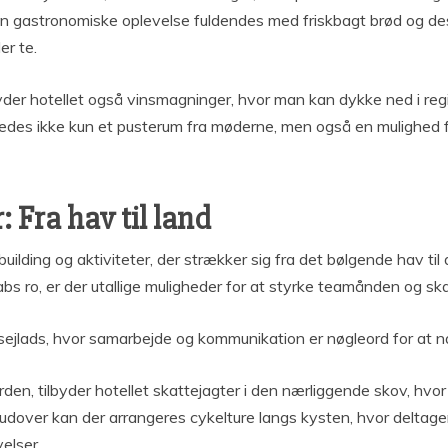
en gastronomiske oplevelse fuldendes med friskbagt brød og de
er te.
byder hotellet også vinsmagninger, hvor man kan dykke ned i reg
es ikke kun et pusterum fra møderne, men også en mulighed for 
: Fra hav til land
lding og aktiviteter, der strækker sig fra det bølgende hav til
abs ro, er der utallige muligheder for at styrke teamånden og s
sejlads, hvor samarbejde og kommunikation er nøgleord for at n
den, tilbyder hotellet skattejagter i den nærliggende skov, hvo
dover kan der arrangeres cykelture langs kysten, hvor deltage
elser.