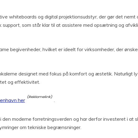
ive whiteboards og digital projektionsudstyr, der gør det nemt at
sk support, som står klar til at assistere med opsætning og afvik
ame begivenheder, hvilket er ideelt for virksomheder, der ønsker 
alerne designet med fokus på komfort og æstetik. Naturligt ly
tet og effektivitet.
benhavn her
.
 den moderne forretningsverden og har derfor investeret i at ska
kymringer om tekniske begrænsninger.