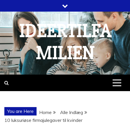
Skip
to
content
IDEERTILFA
MILIEN
You are Here
Home
Alle Indlæg
10 luksuriøse firmajulegaver til kvinder