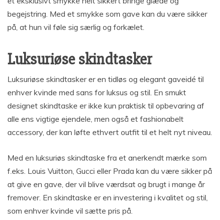
et eksklusivt smykke helt sikkert bringe glæde og
begejstring. Med et smykke som gave kan du være sikker
på, at hun vil føle sig særlig og forkælet.
Luksuriøse skindtasker
Luksuriøse skindtasker er en tidløs og elegant gaveidé til
enhver kvinde med sans for luksus og stil. En smukt
designet skindtaske er ikke kun praktisk til opbevaring af
alle ens vigtige ejendele, men også et fashionabelt
accessory, der kan løfte ethvert outfit til et helt nyt niveau.
Med en luksuriøs skindtaske fra et anerkendt mærke som
f.eks. Louis Vuitton, Gucci eller Prada kan du være sikker på
at give en gave, der vil blive værdsat og brugt i mange år
fremover. En skindtaske er en investering i kvalitet og stil,
som enhver kvinde vil sætte pris på.