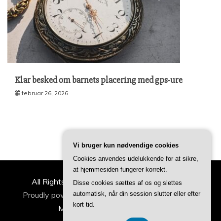
Klar besked om barnets placering med gps-ure
februar 26, 2026
Vi bruger kun nødvendige cookies
Cookies anvendes udelukkende for at sikre,
at hjemmesiden fungerer korrekt.
All Rights Reserved 2022 | ideertilfamilien.dk
Disse cookies sættes af os og slettes
automatisk, når din session slutter eller efter
Proudly powered by WordPress
|
Theme: Refined
kort tid.
Magazine by
Candid Themes
.