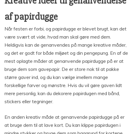
Kreative ideer til genanvendelse
af papirdugge
Når festen er forbi, og papirdugge er blevet brugt, kan det
være svært at vide, hvad man skal gøre med dem.
Heldigvis kan de genanvendes på mange kreative måder,
og det er godt for både miljøet og din pengepung. En af de
mest oplagte måder at genanvende papirdugge på er at
bruge dem som gavepapir. De er store nok til at pakke
større gaver ind, og du kan vælge imellem mange
forskellige farver og mønstre. Hvis du vil gøre gaven lidt
mere personlig, kan du dekorere papirdugen med bånd,
stickers eller tegninger.
En anden kreativ måde at genanvende papirdugge på er
at bruge dem til at lave kort. Du kan klippe papirdugen i
mindre stykker og bruge dem som baggrund for kortene.