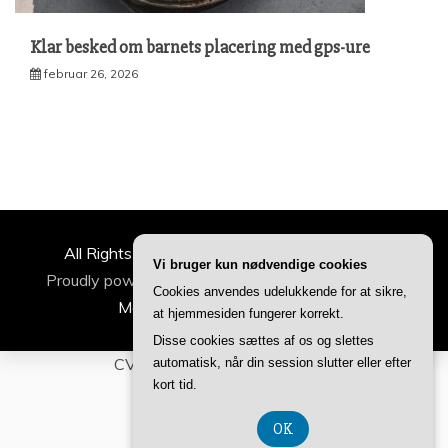
Klar besked om barnets placering med gps-ure
februar 26, 2026
All Rights Reserved 2022 | ideertilfamilien.dk
Vi bruger kun nødvendige cookies
Proudly powered by WordPress
|
Theme: Refined
Cookies anvendes udelukkende for at sikre,
Magazine by
Candid Themes
.
at hjemmesiden fungerer korrekt.
Disse cookies sættes af os og slettes
CVR-Nummer DK-374 077 39
automatisk, når din session slutter eller efter
kort tid.
OK