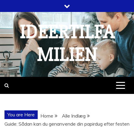
Skip
to
content
IDEERTILFA
MILIEN
You are Here
Home
Alle Indlæg
Guide: Sådan kan du genanvende din papirdug efter festen