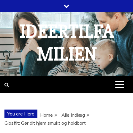
Skip
to
content
IDEERTILFA
MILIEN
You are Here
Home
Alle Indlæg
Glasfilt: Gør dit hjem smukt og holdbart