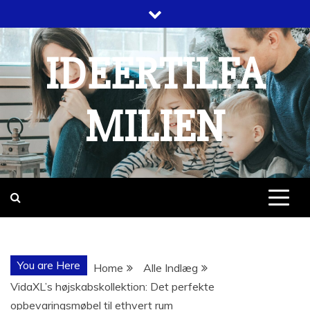
Skip
to
content
IDEERTILFA
MILIEN
You are Here
Home
Alle Indlæg
VidaXL’s højskabskollektion: Det perfekte
opbevaringsmøbel til ethvert rum