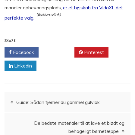
mangler opbevaringsplads,
er et højskab fra VidaXL det
perfekte valg.
SHARE
Facebook
Twitter
Pinterest
Linkedin
Indlægsnavigation
Guide: Sådan fjerner du gammel gulvlak
De bedste materialer til at lave et blødt og
behageligt børnetæppe