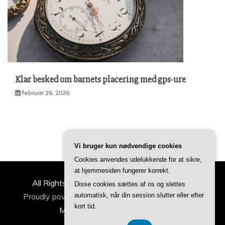
Klar besked om barnets placering med gps-ure
februar 26, 2026
Vi bruger kun nødvendige cookies
Cookies anvendes udelukkende for at sikre,
at hjemmesiden fungerer korrekt.
All Rights Reserved 2022 | ideertilfamilien.dk
Disse cookies sættes af os og slettes
Proudly powered by WordPress
|
Theme: Refined
automatisk, når din session slutter eller efter
kort tid.
Magazine by
Candid Themes
.