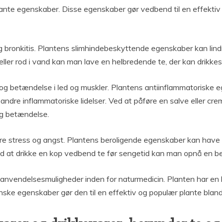
idante egenskaber. Disse egenskaber gør vedbend til en effektiv
ronkitis. Plantens slimhindebeskyttende egenskaber kan lindre 
ller rod i vand kan man lave en helbredende te, der kan drikke
og betændelse i led og muskler. Plantens antiinflammatoriske
g andre inflammatoriske lidelser. Ved at påføre en salve eller cr
og betændelse.
re stress og angst. Plantens beroligende egenskaber kan have
ed at drikke en kop vedbend te før sengetid kan man opnå en b
 anvendelsesmuligheder inden for naturmedicin. Planten har en l
nske egenskaber gør den til en effektiv og populær plante blan