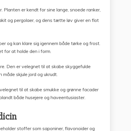
. Planten er kendt for sine lange, snoede ranker,
it og pergolaer, og dens tætte løv giver en flot
per og kan klare sig igennem både tørke og frost.
 for at holde den i form.
e. Den er velegnet til at skabe skyggefulde
måde skjule jord og ukrudt.
gt velegnet til at skabe smukke og grønne facader
 blandt både husejere og haveentusiaster.
dicin
holder stoffer som saponiner, flavonoider og