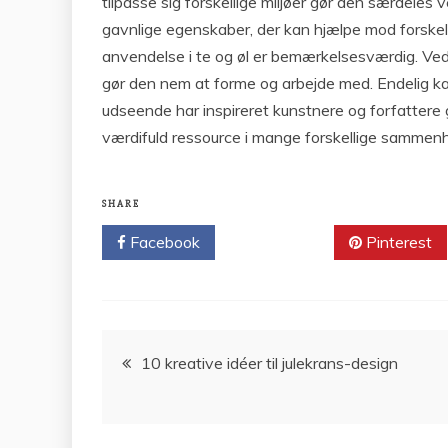
tilpasse sig forskellige miljøer gør den særdele
gavnlige egenskaber, der kan hjælpe mod forskell
anvendelse i te og øl er bemærkelsesværdig. Ved
gør den nem at forme og arbejde med. Endelig kan
udseende har inspireret kunstnere og forfattere 
værdifuld ressource i mange forskellige samme
SHARE
Facebook
Twitter
Pinterest
Indlægsnavigation
10 kreative idéer til julekrans-design