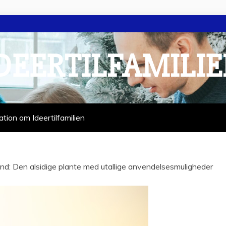
DEERTILFAMILI
ation om Ideertilfamilien
d: Den alsidige plante med utallige anvendelsesmuligheder