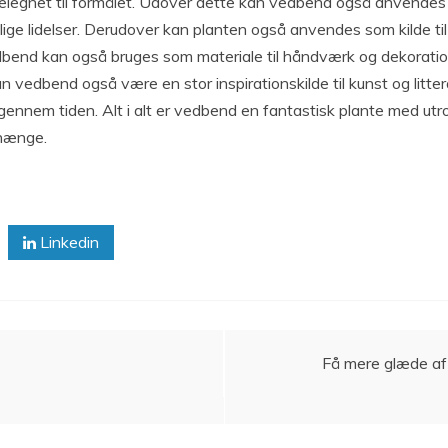
s velegnet til formålet. Udover dette kan vedbend også anvende
ige lidelser. Derudover kan planten også anvendes som kilde til
bend kan også bruges som materiale til håndværk og dekoration
 vedbend også være en stor inspirationskilde til kunst og litte
gennem tiden. Alt i alt er vedbend en fantastisk plante med utro
nhænge.
Linkedin
Få mere glæde af 