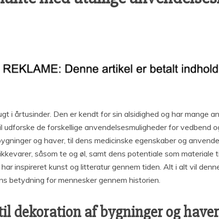
gt i årtusinder. Den er kendt for sin alsidighed og har mange 
l udforske de forskellige anvendelsesmuligheder for vedbend og g
 bygninger og haver, til dens medicinske egenskaber og anvendels
ikkevarer, såsom te og øl, samt dens potentiale som materiale 
ar inspireret kunst og litteratur gennem tiden. Alt i alt vil den
ns betydning for mennesker gennem historien.
il dekoration af bygninger og haver