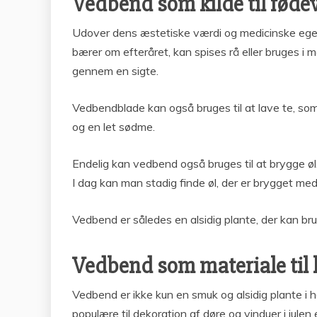
Vedbend som kilde til fødev
Udover dens æstetiske værdi og medicinske egen
bærer om efteråret, kan spises rå eller bruges i
gennem en sigte.
Vedbendblade kan også bruges til at lave te, so
og en let sødme.
Endelig kan vedbend også bruges til at brygge øl.
I dag kan man stadig finde øl, der er brygget med
Vedbend er således en alsidig plante, der kan bru
Vedbend som materiale til
Vedbend er ikke kun en smuk og alsidig plante i 
populære til dekoration af døre og vinduer i julen 