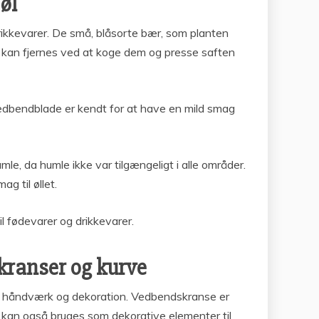
øl
ikkevarer. De små, blåsorte bær, som planten
og kan fjernes ved at koge dem og presse saften
vedbendblade er kendt for at have en mild smag
le, da humle ikke var tilgængeligt i alle områder.
g til øllet.
l fødevarer og drikkevarer.
kranser og kurve
 af håndværk og dekoration. Vedbendskranse er
ene kan også bruges som dekorative elementer til