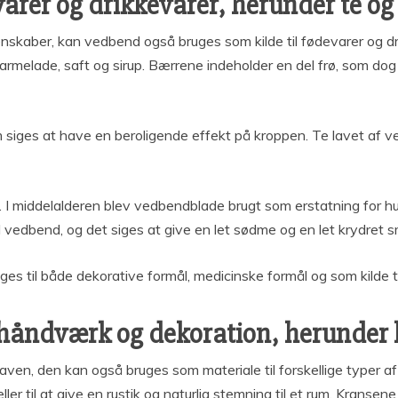
arer og drikkevarer, herunder te og 
skaber, kan vedbend også bruges som kilde til fødevarer og dr
 marmelade, saft og sirup. Bærrene indeholder en del frø, som d
m siges at have en beroligende effekt på kroppen. Te lavet af 
 I middelalderen blev vedbendblade brugt som erstatning for hum
 vedbend, og det siges at give en let sødme og en let krydret sma
ges til både dekorative formål, medicinske formål og som kilde ti
 håndværk og dekoration, herunder 
haven, den kan også bruges som materiale til forskellige typer
eller til at give en rustik og naturlig stemning til et rum. Krans