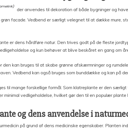
der anvendes til dekoration af både bygninger og haver
røn facade. Vedbend er særligt velegnet til at dække mure, stak
nte er dens hårdføre natur. Den trives godt på de fleste jordty
edligeholdelse og kun behøver at blive beskåret en gang om året
or den kan bruges til at skabe grønne afskærmninger og rumdeler
haven. Vedbend kan også bruges som bunddække og kan på den 
ruges til mange forskellige formål. Som klatreplante er den særli
minimal vedligeholdelse, hvilket gør den til en populær plante
nte og dens anvendelse i naturme
rmedicin på grund af dens medicinske egenskaber. Planten inde