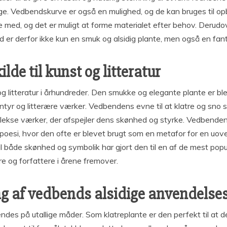
dage. Vedbendskurve er også en mulighed, og de kan bruges til o
med, og det er muligt at forme materialet efter behov. Derudove
er derfor ikke kun en smuk og alsidig plante, men også en fant
de til kunst og litteratur
og litteratur i århundreder. Den smukke og elegante plante er ble
ventyr og litterære værker. Vedbendens evne til at klatre og sno 
plekse værker, der afspejler dens skønhed og styrke. Vedbende
g poesi, hvor den ofte er blevet brugt som en metafor for en uove
 både skønhed og symbolik har gjort den til en af ​​de mest popul
e og forfattere i årene fremover.
g af vedbends alsidige anvendelse
endes på utallige måder. Som klatreplante er den perfekt til at 