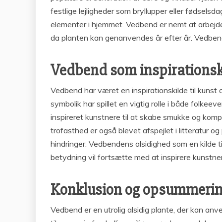
festlige lejligheder som bryllupper eller fødsels
elementer i hjemmet. Vedbend er nemt at arbejde 
da planten kan genanvendes år efter år. Vedbend 
Vedbend som inspirationskil
Vedbend har været en inspirationskilde til kunst 
symbolik har spillet en vigtig rolle i både folkee
inspireret kunstnere til at skabe smukke og kom
trofasthed er også blevet afspejlet i litteratur o
hindringer. Vedbendens alsidighed som en kilde til
betydning vil fortsætte med at inspirere kunstner
Konklusion og opsummerin
Vedbend er en utrolig alsidig plante, der kan anv