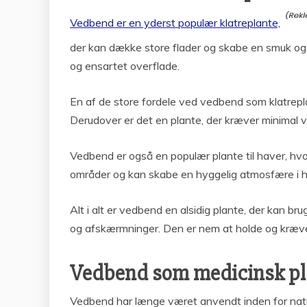
Vedbend er en yderst populær klatreplante,
der kan dække store flader og skabe en smuk og g
og ensartet overflade.
En af de store fordele ved vedbend som klatrepla
Derudover er det en plante, der kræver minimal v
Vedbend er også en populær plante til haver, hv
områder og kan skabe en hyggelig atmosfære i 
Alt i alt er vedbend en alsidig plante, der kan b
og afskærmninger. Den er nem at holde og kræver 
Vedbend som medicinsk pla
Vedbend har længe været anvendt inden for natu