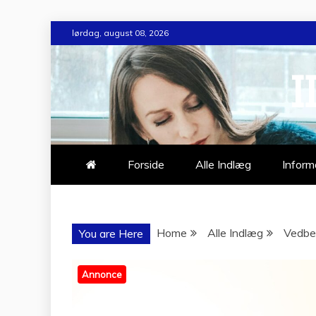
Skip
lørdag, august 08, 2026
to
content
I
Forside
Alle Indlæg
Inform
Home
Alle Indlæg
Vedben
You are Here
Annonce