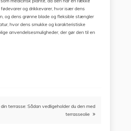
s som medicinsk plante, da den har en række
 fødevarer og drikkevarer, hvor især dens
, og dens grønne blade og fleksible stængler
ratur, hvor dens smukke og karakteristiske
lige anvendelsesmuligheder, der gør den til en
din terrasse: Sådan vedligeholder du den med
terrasseolie