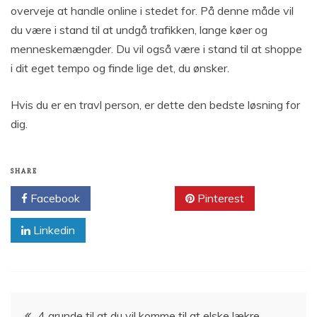
overveje at handle online i stedet for. På denne måde vil
du være i stand til at undgå trafikken, lange køer og
menneskemængder. Du vil også være i stand til at shoppe
i dit eget tempo og finde lige det, du ønsker.
Hvis du er en travl person, er dette den bedste løsning for
dig.
SHARE
Facebook
Twitter
Pinterest
Linkedin
Indlægsnavigation
4 grunde til at du vil komme til at elske lækre