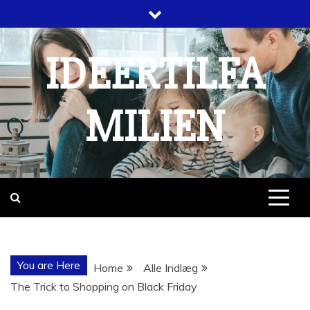
Skip
to
content
IDEERTILFA
MILIEN
You are Here
Home
Alle Indlæg
The Trick to Shopping on Black Friday