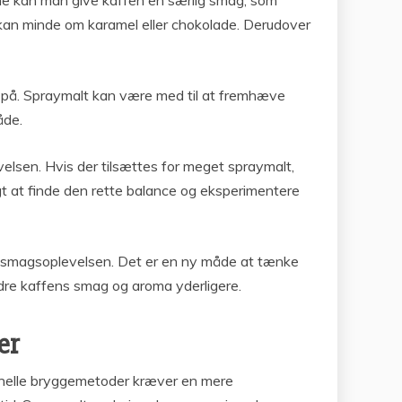
rne kan man give kaffen en særlig smag, som
 kan minde om karamel eller chokolade. Derudover
en på. Spraymalt kan være med til at fremhæve
åde.
elsen. Hvis der tilsættes for meget spraymalt,
t at finde den rette balance og eksperimentere
il smagsoplevelsen. Det er en ny måde at tænke
edre kaffens smag og aroma yderligere.
er
ionelle bryggemetoder kræver en mere