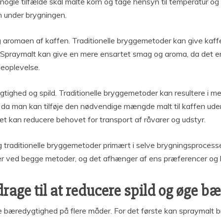
ogle tilfælde skal malte korn og tage hensyn til temperatur og 
en under brygningen.
 aromaen af kaffen. Traditionelle bryggemetoder kan give kaf
n. Spraymalt kan give en mere ensartet smag og aroma, da det 
feoplevelse.
dygtighed og spild. Traditionelle bryggemetoder kan resultere i m
 da man kan tilføje den nødvendige mængde malt til kaffen uden
t kan reducere behovet for transport af råvarer og udstyr.
og traditionelle bryggemetoder primært i selve brygningsproce
er ved begge metoder, og det afhænger af ens præferencer og b
age til at reducere spild og øge b
ge bæredygtighed på flere måder. For det første kan spraymalt 