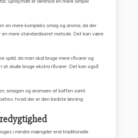
tid. Spraymalt er derimod en mere simpel
fen en mere kompleks smag og aroma, da der
er en mere standardiseret metode. Det kan være
ere spild, da man skal bruge mere råvarer og
 at skulle bruge ekstra råvarer. Det kan også
ssen, smagen og aromaen af kaffen samt
ehov, hvad der er den bedste løsning.
æredygtighed
bruges i mindre mængder end traditionelle