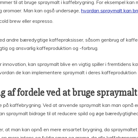
ommer til at bruge spraymalt i kaffebrygning. For eksempel kan
 og aromaer. Man kan også undersøge,
hvordan spraymalt kan brug
cold brew eller espresso.
d andre bæredygtige kaffepraksisser, såsom genbrug af kaffegr
tig og ansvarlig kaffeproduktion og -forbrug.
innovation, kan spraymalt blive en vigtig spiller i fremtidens k
hvordan de kan implementere spraymalt i deres kaffeproduktion
af fordele ved at bruge spraymalt 
e på kaffebrygning. Ved at anvende spraymalt kan man opnå e
n spraymalt bidrage til at reducere spild og øge bæredygtighede
er, at man kan opnå en mere ensartet brygning, da spraymaltet e
 en mere intens og fyldig smag og aroma, da alle kaffebønne