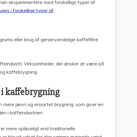
 man eksperimentere med forskellige typer af
es i forskellige typer af
ums eller brug af genanvendelige kaffefiltre.
affeindustri. Virksomheder, der ønsker at være på
 og kaffebrygning.
i kaffebrygning
n mere jævn og ensartet brygning, som giver en
n i kaffeindustrien.
r mere opløseligt end traditionelle
rne er blevet udsat for den samme mængde vand