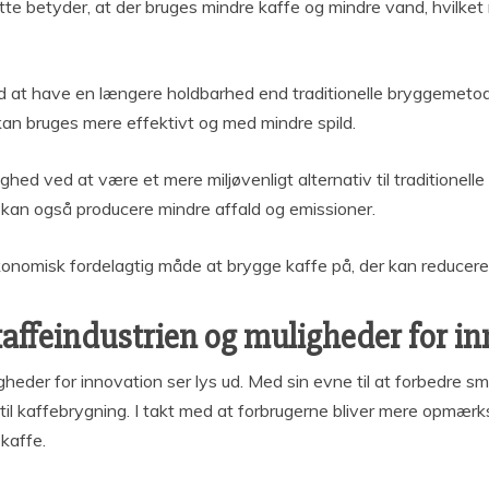
e betyder, at der bruges mindre kaffe og mindre vand, hvilket r
d at have en længere holdbarhed end traditionelle bryggemetod
kan bruges mere effektivt og med mindre spild.
ghed ved at være et mere miljøvenligt alternativ til traditione
 kan også producere mindre affald og emissioner.
onomisk fordelagtig måde at brygge kaffe på, der kan reducere s
kaffeindustrien og muligheder for i
gheder for innovation ser lys ud. Med sin evne til at forbedre 
til kaffebrygning. I takt med at forbrugerne bliver mere opmæ
 kaffe.