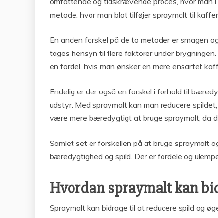
omfattende og tidskrævende proces, hvor man i n
metode, hvor man blot tilføjer spraymalt til kaff
En anden forskel på de to metoder er smagen og
tages hensyn til flere faktorer under brygninge
en fordel, hvis man ønsker en mere ensartet kaf
Endelig er der også en forskel i forhold til bære
udstyr. Med spraymalt kan man reducere spildet,
være mere bæredygtigt at bruge spraymalt, da de
Samlet set er forskellen på at bruge spraymalt 
bæredygtighed og spild. Der er fordele og ulemp
Hvordan spraymalt kan bidr
Spraymalt kan bidrage til at reducere spild og ø