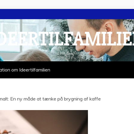
DEERTILFAMILI
ation om Ideertilfamilien
alt: En ny måde at tænke på brygning af kaffe