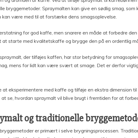
 og aromaen af kaffe. Ved at tilføje spraymalt til kaffebønne
ionelle bryggemetoder. Spraymalten kan give en sødlig smag, som
som kan være med til at forstærke dens smagsoplevelse.
en erstatning for god kaffe, men snarere en måde at forbedre d
t at starte med kvalitetskaffe og brygge den på en ordentlig m
raymalt, der tilføjes kaffen, har stor betydning for smagsoplev
, mens for lidt kan være svært at smage. Det er derfor vigtig
 at eksperimentere med kaffe og tilføje en ekstra dimension t
at se, hvordan spraymalt vil blive brugt i fremtiden for at forb
aymalt og traditionelle bryggemetod
le bryggemetoder er primært i selve brygningsprocessen. Tradit