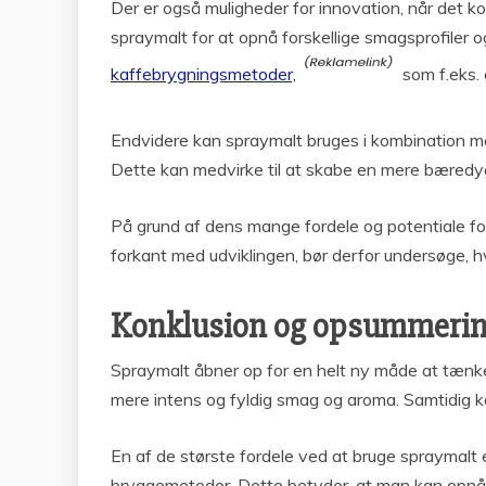
Der er også muligheder for innovation, når det k
spraymalt for at opnå forskellige smagsprofiler
kaffebrygningsmetoder,
som f.eks. 
Endvidere kan spraymalt bruges i kombination me
Dette kan medvirke til at skabe en mere bæredyg
På grund af dens mange fordele og potentiale for 
forkant med udviklingen, bør derfor undersøge, 
Konklusion og opsummering 
Spraymalt åbner op for en helt ny måde at tænk
mere intens og fyldig smag og aroma. Samtidig ka
En af de største fordele ved at bruge spraymalt 
bryggemetoder. Dette betyder, at man kan opnå