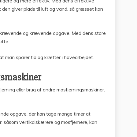
igere og mere effektiv. Med dens effektive
en giver plads til luft og vand, så græsset kan
tidskrævende og krævende opgave. Med dens store
fte.
at man sparer tid og kræfter i havearbejdet.
gsmaskiner
erning eller brug af andre mosfjerningsmaskiner.
ende opgave, der kan tage mange timer at
r, såsom vertikalskærere og mosfjernere, kan