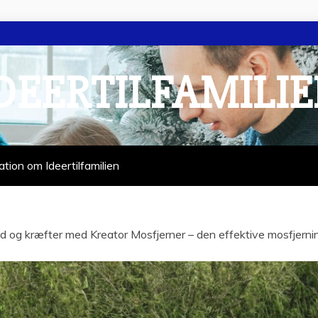
DEERTILFAMILI
ation om Ideertilfamilien
id og kræfter med Kreator Mosfjerner – den effektive mosfjern