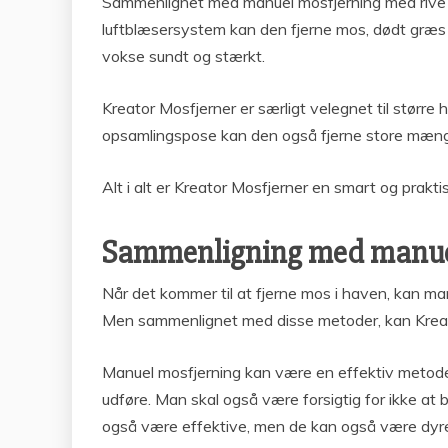
Sammenlignet med manuel mosfjerning med rive o
luftblæsersystem kan den fjerne mos, dødt græs 
vokse sundt og stærkt.
Kreator Mosfjerner er særligt velegnet til stø
opsamlingspose kan den også fjerne store mæng
Alt i alt er Kreator Mosfjerner en smart og prakt
Sammenligning med manuel
Når det kommer til at fjerne mos i haven, kan ma
Men sammenlignet med disse metoder, kan Kreato
Manuel mosfjerning kan være en effektiv metode
udføre. Man skal også være forsigtig for ikke a
også være effektive, men de kan også være dyre 