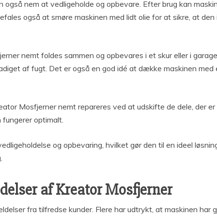
 men også nem at vedligeholde og opbevare. Efter brug kan mask
befales også at smøre maskinen med lidt olie for at sikre, at den
erner nemt foldes sammen og opbevares i et skur eller i garage
kadiget af fugt. Det er også en god idé at dække maskinen med 
tor Mosfjerner nemt repareres ved at udskifte de dele, der er b
 fungerer optimalt.
dligeholdelse og opbevaring, hvilket gør den til en ideel løsni
.
elser af Kreator Mosfjerner
delser fra tilfredse kunder. Flere har udtrykt, at maskinen har