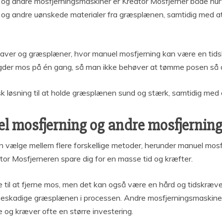
g andre mosfjerningsmaskiner er Kreator Mosfjerner både hurt
og andre uønskede materialer fra græsplænen, samtidig med at d
rre haver og græsplæner, hvor manuel mosfjerning kan være en 
der mos på én gang, så man ikke behøver at tømme posen så o
isk løsning til at holde græsplænen sund og stærk, samtidig med 
 mosfjerning og andre mosfjernin
n vælge mellem flere forskellige metoder, herunder manuel mosfj
r Mosfjerneren spare dig for en masse tid og kræfter.
 til at fjerne mos, men det kan også være en hård og tidskræv
t beskadige græsplænen i processen. Andre mosfjerningsmaskine
og kræver ofte en større investering.