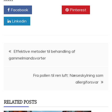
SHARE
Facebook
Twitter
Pinterest
Linkedin
Indlægsnavigation
Effektive metoder til behandling af
gammelmandsvorter
Fra pollen til ren luft: Næseskylning som
allergiforsvar
RELATED POSTS