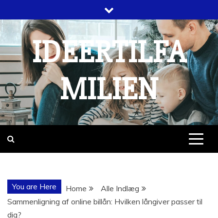
Skip
to
content
IDEERTILFA
MILIEN
You are Here
Home
Alle Indlæg
Sammenligning af online billån: Hvilken långiver passer til
dig?