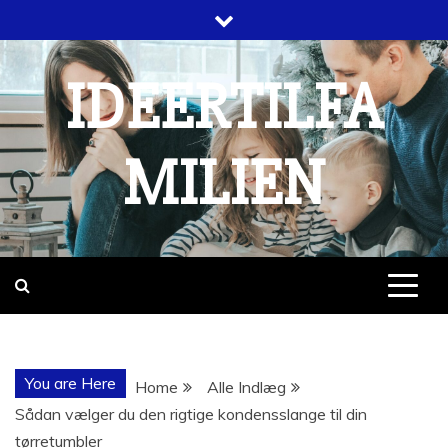
Skip
to
content
IDEERTILFA
MILIEN
You are Here
Home
Alle Indlæg
Sådan vælger du den rigtige kondensslange til din
tørretumbler