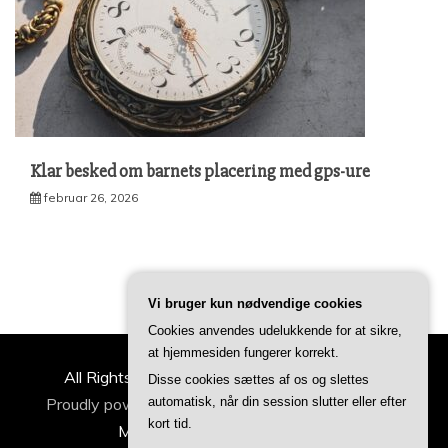
Klar besked om barnets placering med gps-ure
februar 26, 2026
Vi bruger kun nødvendige cookies
Cookies anvendes udelukkende for at sikre,
at hjemmesiden fungerer korrekt.
All Rights Reserved 2022 | ideertilfamilien.dk
Disse cookies sættes af os og slettes
Proudly powered by WordPress
|
Theme: Refined
automatisk, når din session slutter eller efter
kort tid.
Magazine by
Candid Themes
.