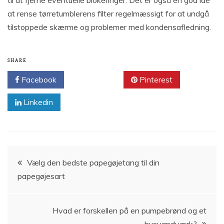
at rense tørretumblerens filter regelmæssigt for at undgå
tilstoppede skærme og problemer med kondensafledning.
SHARE
Facebook
Twitter
Pinterest
Linkedin
Indlægsnavigation
Vælg den bedste papegøjetang til din
papegøjesart
Hvad er forskellen på en pumpebrønd og et
husvandværk?