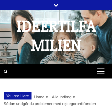
Skip
to
content
IDEERTILFA
MILIEN
You are Here
Home
Alle Indlæg
Sådan undgår du problemer med rejsegarantifonden