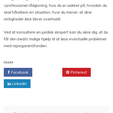
i professionel rådgivning, hvis du er usikker på, hvordan du
skal håndtere en situation, hvor du mener, at dine
rettigheder ikke bliver overholdt.
Ved at konsultere en juridisk ekspert kan du sikre dig, at du
får den bedst mulige hjælp til at løse eventuelle problemer
med rejsegarantifonden.
SHARE
Facebook
Twitter
Pinterest
Linkedin
Indlægsnavigation