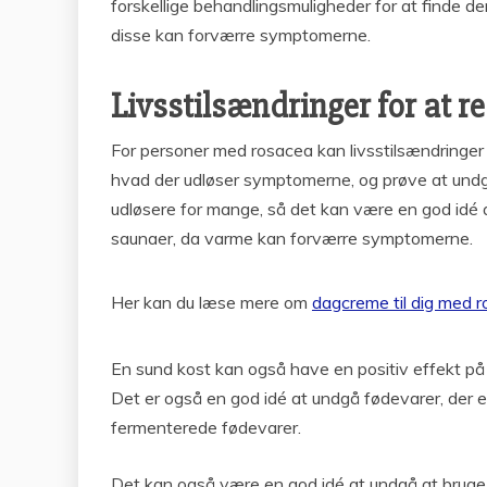
forskellige behandlingsmuligheder for at finde de
disse kan forværre symptomerne.
Livsstilsændringer for at 
For personer med rosacea kan livsstilsændringer 
hvad der udløser symptomerne, og prøve at undgå 
udløsere for mange, så det kan være en god idé 
saunaer, da varme kan forværre symptomerne.
Her kan du læse mere om
dagcreme til dig med 
En sund kost kan også have en positiv effekt på r
Det er også en god idé at undgå fødevarer, der er
fermenterede fødevarer.
Det kan også være en god idé at undgå at bruge p