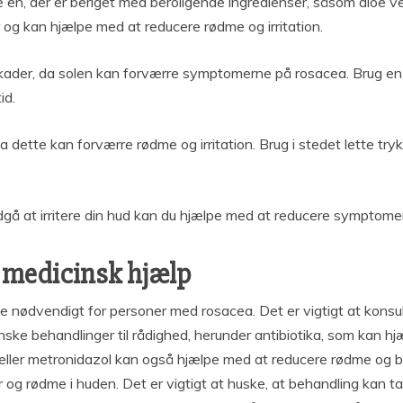
en, der er beriget med beroligende ingredienser, såsom aloe ver
og kan hjælpe med at reducere rødme og irritation.
lskader, da solen kan forværre symptomerne på rosacea. Brug 
id.
 dette kan forværre rødme og irritation. Brug i stedet lette tryk,
dgå at irritere din hud kan du hjælpe med at reducere symptom
 medicinsk hjælp
 nødvendigt for personer med rosacea. Det er vigtigt at konsult
nske behandlinger til rådighed, herunder antibiotika, som kan 
eller metronidazol kan også hjælpe med at reducere rødme og
ar og rødme i huden. Det er vigtigt at huske, at behandling kan 