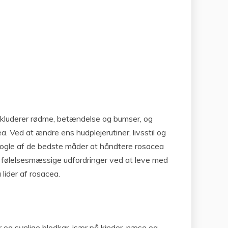
nkluderer rødme, betændelse og bumser, og
 Ved at ændre ens hudplejerutiner, livsstil og
 nogle af de bedste måder at håndtere rosacea
de følelsesmæssige udfordringer ved at leve med
lider af rosacea.
og synlige blodkar, især på kinder, næse og