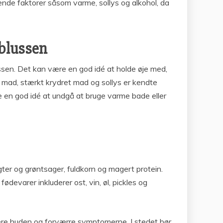
sende faktorer såsom varme, sollys og alkohol, da
pblussen
ssen. Det kan være en god idé at holde øje med,
g mad, stærkt krydret mad og sollys er kendte
 en god idé at undgå at bruge varme bade eller
gter og grøntsager, fuldkorn og magert protein.
devarer inkluderer ost, vin, øl, pickles og
tere huden og forværre symptomerne. I stedet bør