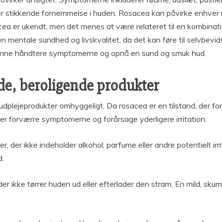
 stikkende fornemmelse i huden. Rosacea kan påvirke enhver u
cea er ukendt, men det menes at være relateret til en kombinat
 mentale sundhed og livskvalitet, da det kan føre til selvbevid
 kunne håndtere symptomerne og opnå en sund og smuk hud.
de, beroligende produkter
 hudplejeprodukter omhyggeligt. Da rosacea er en tilstand, der fo
er forværre symptomerne og forårsage yderligere irritation.
, der ikke indeholder alkohol, parfume eller andre potentielt irr
d.
er ikke tørrer huden ud eller efterlader den stram. En mild, sk