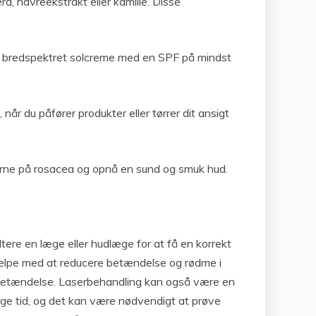
a, havreekstrakt eller kamille. Disse
en bredspektret solcreme med en SPF på mindst
 når du påfører produkter eller tørrer dit ansigt
erne på rosacea og opnå en sund og smuk hud.
ere en læge eller hudlæge for at få en korrekt
hjælpe med at reducere betændelse og rødme i
 betændelse. Laserbehandling kan også være en
tage tid, og det kan være nødvendigt at prøve