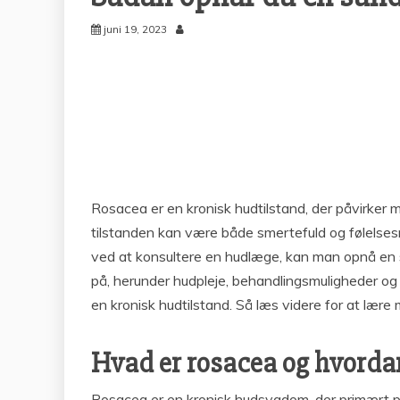
juni 19, 2023
Rosacea er en kronisk hudtilstand, der påvirke
tilstanden kan være både smertefuld og følelsesm
ved at konsultere en hudlæge, kan man opnå en s
på, herunder hudpleje, behandlingsmuligheder og 
en kronisk hudtilstand. Så læs videre for at lær
Hvad er rosacea og hvorda
Rosacea er en kronisk hudsygdom, der primært på