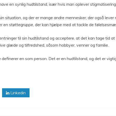
ave en synlig hudtilstand, især hvis man oplever stigmatisering 
 i sin situation, og der er mange andre mennesker, der også lev
ler en støttegruppe, der kan hjælpe med at tackle de følelsesmæ
ventninger til sin hudtilstand og acceptere, at det kan tage tid 
 give glæde og tilfredshed, såsom hobbyer, venner og familie.
e definerer en som person. Det er en hudtilstand, og det er vigti
Linkedin