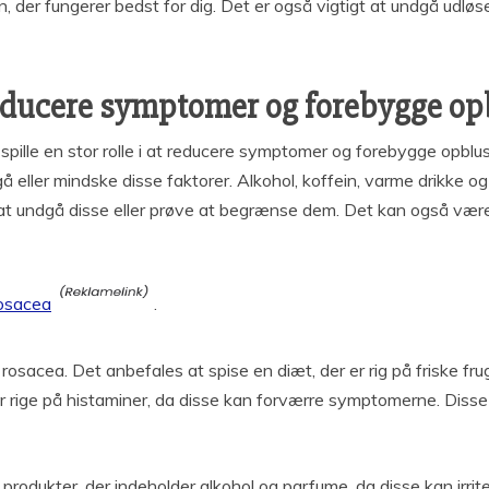
n, der fungerer bedst for dig. Det er også vigtigt at undgå udlø
reducere symptomer og forebygge o
spille en stor rolle i at reducere symptomer og forebygge opblu
eller mindske disse faktorer. Alkohol, koffein, varme drikke o
at undgå disse eller prøve at begrænse dem. Det kan også være
rosacea
.
osacea. Det anbefales at spise en diæt, der er rig på friske fru
 rige på histaminer, da disse kan forværre symptomerne. Disse fø
rodukter, der indeholder alkohol og parfume, da disse kan irri