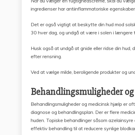
Når du vælger en fugtighedscreme, skal du vælge 
ingredienser har antiinflammatoriske egenskaber 
Det er også vigtigt at beskytte din hud mod so
30 hver dag, og undgå at være i solen i længere t
Husk også at undgå at gnide eller ridse din hud, da
efter rensning.
Ved at vælge milde, beroligende produkter og un
Behandlingsmuligheder og
Behandlingsmuligheder og medicinsk hjælp er ofte
diagnose og behandlingsplan. Der er flere medici
huden. Topiske behandlinger såsom azelainsyre 
effektiv behandling til at reducere synlige blodk