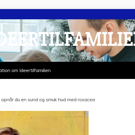
DEERTILFAMILI
ation om Ideertilfamilien
 opnår du en sund og smuk hud med rosacea