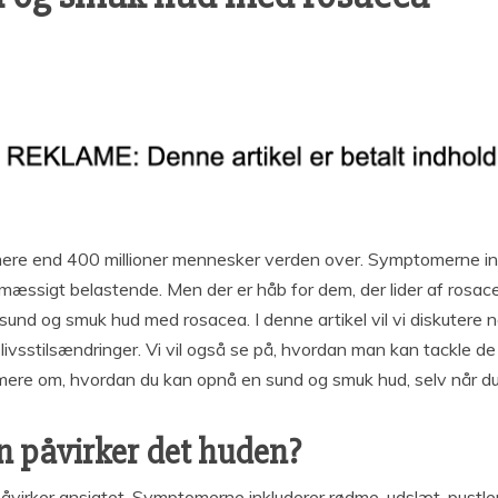
r mere end 400 millioner mennesker verden over. Symptomerne i
æssigt belastende. Men der er håb for dem, der lider af rosacea.
und og smuk hud med rosacea. I denne artikel vil vi diskutere
livsstilsændringer. Vi vil også se på, hvordan man kan tackle 
e mere om, hvordan du kan opnå en sund og smuk hud, selv når du 
n påvirker det huden?
virker ansigtet. Symptomerne inkluderer rødme, udslæt, pustler 