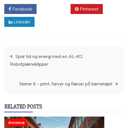
Facebook
Twitter
Pinterest
Linkedin
Indlægsnavigation
Spar tid og energi med en AL-KO
Robotplæneklipper
Name It – print, farver og flæser på børnetøjet
RELATED POSTS
Annonce