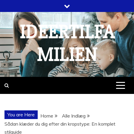
Skip
to
content
IDEERTILFA
MILIEN
You are Here
Home
Alle Indlæg
Sådan klæder du dig efter din kropstype: En komplet
stilguide