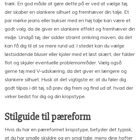
træk. En god måde at gøre dette på er ved at vælge tøj,
der skaber en slankere silhuet og fremhæver din talje. Et
par mørke jeans eller bukser med en høj talje kan være et
godt valg, da de giver en slankere effekt og fremhæver din
midje. Undgå tøj, der sidder stramt omkring maven, da det
kan få dig til at se mere rund ud. I stedet kan du vælge
løstsiddende bluser eller kjoler med et løst skært, der falder
flot og skjuler eventuelle problemområder. Vælg også
gerne tøj med V-udskæring, da det giver en længere og
slankere silhuet. Husk at det vigtigste er, at du føler dig
godt tilpas i dit tøj, så prøv dig frem og find ud af, hvad der
virker bedst for dig og din kropstype.
Stilguide til pæreform
Hvis du har en pæreformet kropstype, betyder det typisk,
at du har smalle skuldre og en smal talje, mens dine hofter