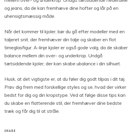
mellem over- og underkrop. Undgå tætsiddende nederdele
og jeans, da de kan fremhæve dine hofter og lår på en
uhensigtsmæssig måde.
Når det kommer til kjoler, bør du gå efter modeller med en
taljeret snit, der fremhæver din talje og skaber en flot
timeglasfigur. A-linje kjoler er også gode valg, da de skaber
balance mellem din over- og underkrop. Undgå
tætsiddende kjoler, der kan skabe ubalance i din silhuet.
Husk, at det vigtigste er, at du føler dig godt tilpas i dit tøj.
Prøv dig frem med forskellige styles og se, hvad der virker
bedst for dig og din kropstype. Ved at følge disse tips kan
du skabe en flatterende stil, der fremhæver dine bedste
træk og får dig til at stråle.
SHARE