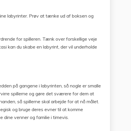
ine labyrinter. Prøv at tænke ud af boksen og
rdrende for spilleren. Tænk over forskellige veje
tasi kan du skabe en labyrint, der vil underholde
redden på gangene i labyrinten, så nogle er smalle
orvirre spillerne og gøre det sværere for dem at
nanden, så spillerne skal arbejde for at nå målet.
rategisk og bruge deres evner til at komme
 dine venner og familie i timevis.