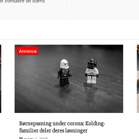
t stimulere dit barns
Annonce
Børnepasning under corona: Kolding-
familier deler deres løsninger
marts 1, 2026