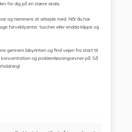
en for dig på en større skala.
oldbar og nemmere at arbejde med. Når du har
ge farveblyanter, tuscher eller endda klippe og
igere gennem labyrinten og find vejen fra start til
n koncentration og problemløsningsevner på. Så
rholdning!