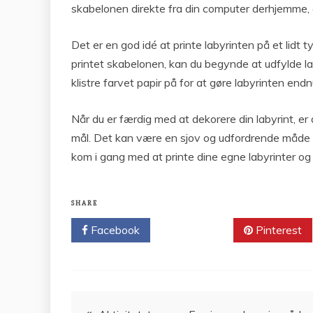
skabelonen direkte fra din computer derhjemme, ell
Det er en god idé at printe labyrinten på et lidt
printet skabelonen, kan du begynde at udfylde la
klistre farvet papir på for at gøre labyrinten e
Når du er færdig med at dekorere din labyrint, er de
mål. Det kan være en sjov og udfordrende måde 
kom i gang med at printe dine egne labyrinter og 
SHARE
Facebook
Twitter
Pinterest
Indlægsnavigation