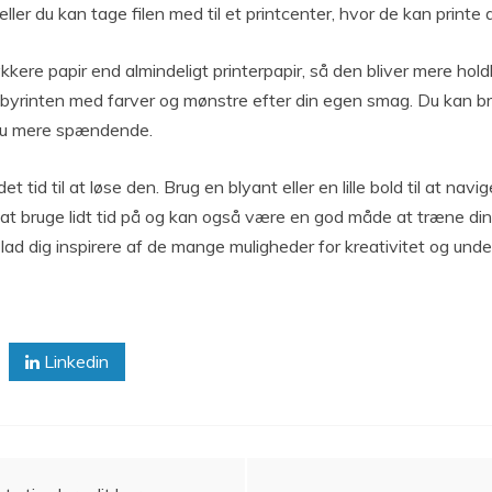
er du kan tage filen med til et printcenter, hvor de kan printe d
 tykkere papir end almindeligt printerpapir, så den bliver mere h
byrinten med farver og mønstre efter din egen smag. Du kan bru
ndnu mere spændende.
t tid til at løse den. Brug en blyant eller en lille bold til at nav
at bruge lidt tid på og kan også være en god måde at træne di
lad dig inspirere af de mange muligheder for kreativitet og unde
Linkedin