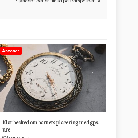
Sjældent der er tilbud på trampoliner
Annonce
Klar besked om barnets placering med gps-
ure
februar 26, 2026