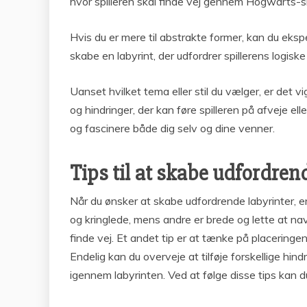
hvor spilleren skal finde vej gennem Hogwarts-
Hvis du er mere til abstrakte former, kan du ek
skabe en labyrint, der udfordrer spillerens logisk
Uanset hvilket tema eller stil du vælger, er det v
og hindringer, der kan føre spilleren på afveje el
og fascinere både dig selv og dine venner.
Tips til at skabe udfordren
Når du ønsker at skabe udfordrende labyrinter, er
og kringlede, mens andre er brede og lette at navi
finde vej. Et andet tip er at tænke på placeringen
Endelig kan du overveje at tilføje forskellige hin
igennem labyrinten. Ved at følge disse tips kan d