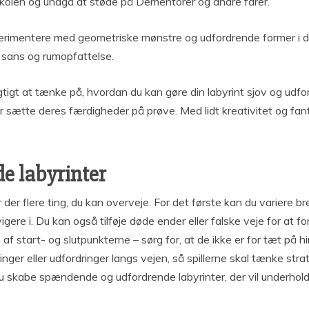
skolen og undgå at støde på Dementorer og andre farer.
sperimentere med geometriske mønstre og udfordrende former i d
e sans og rumopfattelse.
igtigt at tænke på, hvordan du kan gøre din labyrint sjov og udfo
ler sætte deres færdigheder på prøve. Med lidt kreativitet og fan
de labyrinter
 der flere ting, du kan overveje. For det første kan du variere b
gere i. Du kan også tilføje døde ender eller falske veje for at f
 af start- og slutpunkterne – sørg for, at de ikke er for tæt på hi
dringer eller udfordringer langs vejen, så spillerne skal tænke st
u skabe spændende og udfordrende labyrinter, der vil underholde