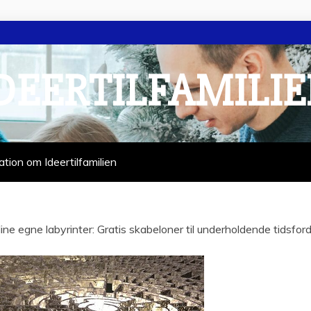
DEERTILFAMILI
ation om Ideertilfamilien
dine egne labyrinter: Gratis skabeloner til underholdende tidsford