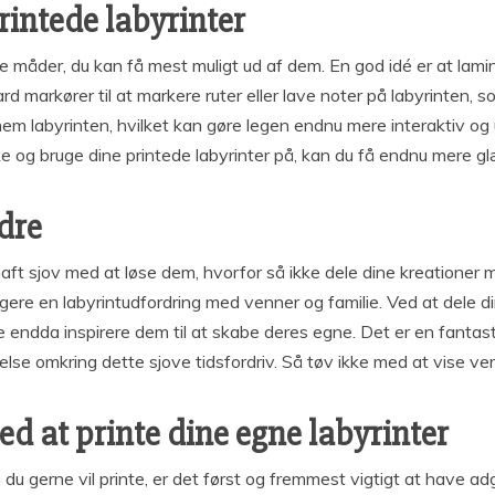
rintede labyrinter
lere måder, du kan få mest muligt ud af dem. En god idé er at la
 markører til at markere ruter eller lave noter på labyrinten, s
ennem labyrinten, hvilket kan gøre legen endnu mere interaktiv 
e og bruge dine printede labyrinter på, kan du få endnu mere g
dre
haft sjov med at løse dem, hvorfor så ikke dele dine kreationer 
angere en labyrintudfordring med venner og familie. Ved at dele
ke endda inspirere dem til at skabe deres egne. Det er en fantast
se omkring dette sjove tidsfordriv. Så tøv ikke med at vise ver
 at printe dine egne labyrinter
 du gerne vil printe, er det først og fremmest vigtigt at have ad