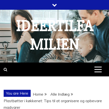
Skip
to
content
IDEERTILFA
MILIEN
You are Here
Home
Alle Indlæg
Plastbøtter i køkkenet: Tips til at organisere og opbevare
madvarer