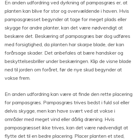
En anden udfordring ved dyrkning af pampasgræs er, at
planten kan blive for stor og overvældende i haven. Hvis
pampasgræsset begynder at tage for meget plads eller
skygge for andre planter, kan det være nødvendigt at
beskære det. Beskæring af pampasgræs bør dog udføres
med forsigtighed, da planten har skarpe blade, der kan
forårsage skader. Det anbefales at bære handsker og
beskyttelsesbriller under beskæringen. Klip de visne blade
ned til jorden om foråret, før de nye skud begynder at
vokse frem.
En anden udfordring kan være at finde den rette placering
for pampasgræs. Pampasgræs trives bedst i fuld sol eller
delvis skygge, men kan have svært ved at vokse i
områder med meget vind eller dårlig dræning. Hvis
pampasgræsset ikke trives, kan det være nødvendigt at
flytte det til en bedre placering. Placer planten et sted,