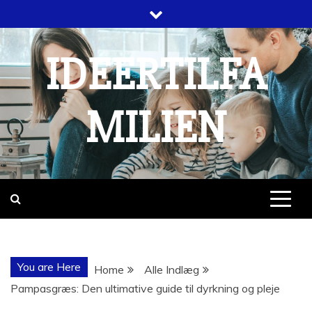
Skip
to
content
IDEERTILFA
MILIEN
You are Here
Home
Alle Indlæg
Pampasgræs: Den ultimative guide til dyrkning og pleje