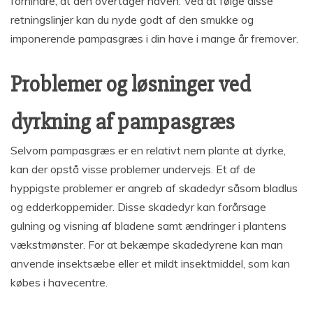
forhindre, at den overtager haven. Ved at følge disse
retningslinjer kan du nyde godt af den smukke og
imponerende pampasgræs i din have i mange år fremover.
Problemer og løsninger ved
dyrkning af pampasgræs
Selvom pampasgræs er en relativt nem plante at dyrke,
kan der opstå visse problemer undervejs. Et af de
hyppigste problemer er angreb af skadedyr såsom bladlus
og edderkoppemider. Disse skadedyr kan forårsage
gulning og visning af bladene samt ændringer i plantens
vækstmønster. For at bekæmpe skadedyrene kan man
anvende insektsæbe eller et mildt insektmiddel, som kan
købes i havecentre.