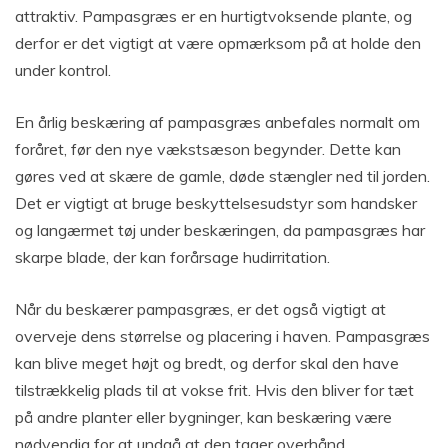
attraktiv. Pampasgræs er en hurtigtvoksende plante, og
derfor er det vigtigt at være opmærksom på at holde den
under kontrol.
En årlig beskæring af pampasgræs anbefales normalt om
foråret, før den nye vækstsæson begynder. Dette kan
gøres ved at skære de gamle, døde stængler ned til jorden.
Det er vigtigt at bruge beskyttelsesudstyr som handsker
og langærmet tøj under beskæringen, da pampasgræs har
skarpe blade, der kan forårsage hudirritation.
Når du beskærer pampasgræs, er det også vigtigt at
overveje dens størrelse og placering i haven. Pampasgræs
kan blive meget højt og bredt, og derfor skal den have
tilstrækkelig plads til at vokse frit. Hvis den bliver for tæt
på andre planter eller bygninger, kan beskæring være
nødvendig for at undgå at den tager overhånd.