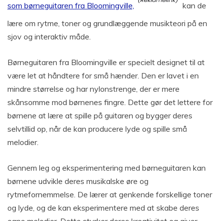
som børneguitaren fra Bloomingville,
kan de
lære om rytme, toner og grundlæggende musikteori på en
sjov og interaktiv måde.
Børneguitaren fra Bloomingville er specielt designet til at
være let at håndtere for små hænder. Den er lavet i en
mindre størrelse og har nylonstrenge, der er mere
skånsomme mod børnenes fingre. Dette gør det lettere for
børnene at lære at spille på guitaren og bygger deres
selvtillid op, når de kan producere lyde og spille små
melodier.
Gennem leg og eksperimentering med børneguitaren kan
børnene udvikle deres musikalske øre og
rytmefornemmelse. De lærer at genkende forskellige toner
og lyde, og de kan eksperimentere med at skabe deres
egne melodier. Dette styrker deres kreativitet og giver