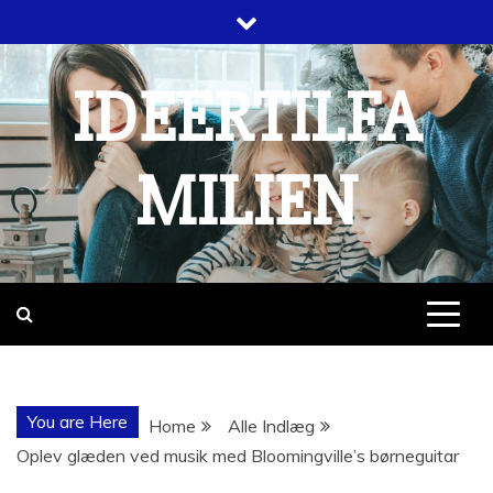
Skip
to
content
IDEERTILFA
MILIEN
You are Here
Home
Alle Indlæg
Oplev glæden ved musik med Bloomingville’s børneguitar