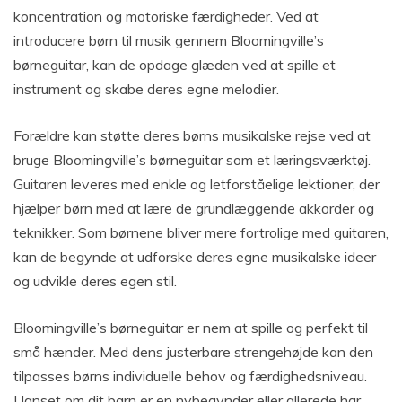
koncentration og motoriske færdigheder. Ved at
introducere børn til musik gennem Bloomingville’s
børneguitar, kan de opdage glæden ved at spille et
instrument og skabe deres egne melodier.
Forældre kan støtte deres børns musikalske rejse ved at
bruge Bloomingville’s børneguitar som et læringsværktøj.
Guitaren leveres med enkle og letforståelige lektioner, der
hjælper børn med at lære de grundlæggende akkorder og
teknikker. Som børnene bliver mere fortrolige med guitaren,
kan de begynde at udforske deres egne musikalske ideer
og udvikle deres egen stil.
Bloomingville’s børneguitar er nem at spille og perfekt til
små hænder. Med dens justerbare strengehøjde kan den
tilpasses børns individuelle behov og færdighedsniveau.
Uanset om dit barn er en nybegynder eller allerede har