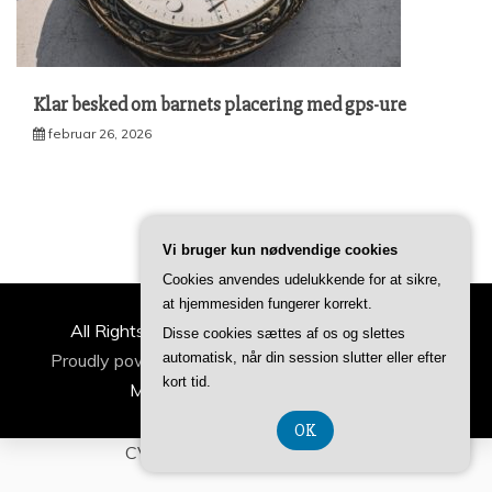
Klar besked om barnets placering med gps-ure
februar 26, 2026
Vi bruger kun nødvendige cookies
Cookies anvendes udelukkende for at sikre,
at hjemmesiden fungerer korrekt.
All Rights Reserved 2022 | ideertilfamilien.dk
Disse cookies sættes af os og slettes
Proudly powered by WordPress
|
Theme: Refined
automatisk, når din session slutter eller efter
kort tid.
Magazine by
Candid Themes
.
OK
CVR-Nummer DK-374 077 39