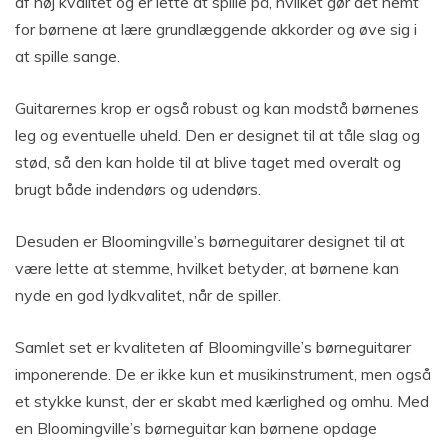
af høj kvalitet og er lette at spille på, hvilket gør det nemt
for børnene at lære grundlæggende akkorder og øve sig i
at spille sange.
Guitarernes krop er også robust og kan modstå børnenes
leg og eventuelle uheld. Den er designet til at tåle slag og
stød, så den kan holde til at blive taget med overalt og
brugt både indendørs og udendørs.
Desuden er Bloomingville’s børneguitarer designet til at
være lette at stemme, hvilket betyder, at børnene kan
nyde en god lydkvalitet, når de spiller.
Samlet set er kvaliteten af Bloomingville’s børneguitarer
imponerende. De er ikke kun et musikinstrument, men også
et stykke kunst, der er skabt med kærlighed og omhu. Med
en Bloomingville’s børneguitar kan børnene opdage