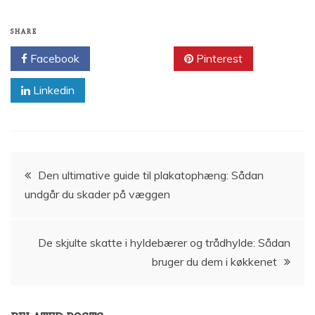
SHARE
Facebook
Twitter
Pinterest
Linkedin
Indlægsnavigation
Den ultimative guide til plakatophæng: Sådan
undgår du skader på væggen
De skjulte skatte i hyldebærer og trådhylde: Sådan
bruger du dem i køkkenet