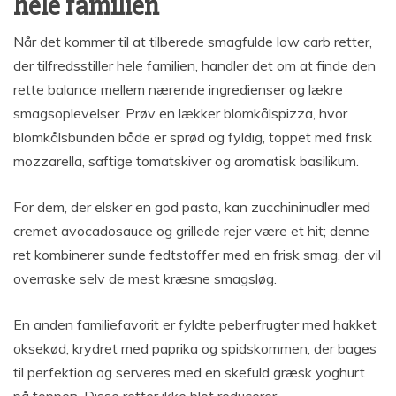
hele familien
Når det kommer til at tilberede smagfulde low carb retter,
der tilfredsstiller hele familien, handler det om at finde den
rette balance mellem nærende ingredienser og lækre
smagsoplevelser. Prøv en lækker blomkålspizza, hvor
blomkålsbunden både er sprød og fyldig, toppet med frisk
mozzarella, saftige tomatskiver og aromatisk basilikum.
For dem, der elsker en god pasta, kan zucchininudler med
cremet avocadosauce og grillede rejer være et hit; denne
ret kombinerer sunde fedtstoffer med en frisk smag, der vil
overraske selv de mest kræsne smagsløg.
En anden familiefavorit er fyldte peberfrugter med hakket
oksekød, krydret med paprika og spidskommen, der bages
til perfektion og serveres med en skefuld græsk yoghurt
på toppen. Disse retter ikke blot reducerer