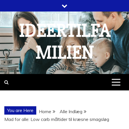
Skip
to
content
IDEERTILFA
MILIEN
You are Here
Home
Alle Indlæg
Mad for alle: Low carb måltider til kræsne smagsløg