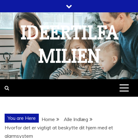
Skip
to
content
IDEERTILFA
MILIEN
You are Here
Home
Alle Indlæg
Hvorfor det er vigtigt at beskytte dit hjem med et
alarmsystem