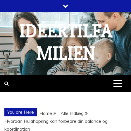
Skip
to
content
IDEERTILFA
MILIEN
You are Here
Home
Alle Indlæg
Hvordan Hulahopring kan forbedre din balance og
koordination