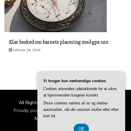
Klar besked om barnets placering med gps-ure
februar 26, 2026
Vi bruger kun nødvendige cookies
Cookies anvendes udelukkende for at sikre,
at hjemmesiden fungerer korrekt.
All Rights Reserved 2022 | ideertilfamilien.dk
Disse cookies sættes af os og slettes
Proudly powered by WordPress
|
Theme: Refined
automatisk, når din session slutter eller efter
kort tid.
Magazine by
Candid Themes
.
OK