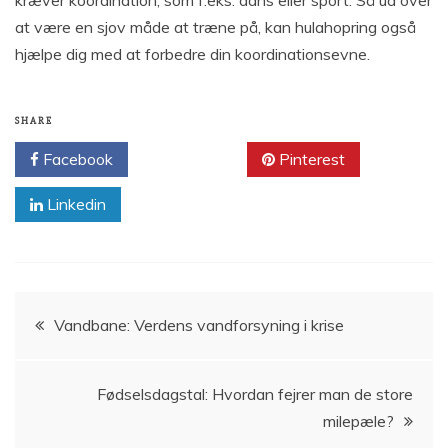
at være en sjov måde at træne på, kan hulahopring også
hjælpe dig med at forbedre din koordinationsevne.
SHARE
Facebook
Twitter
Pinterest
Linkedin
Indlægsnavigation
Vandbane: Verdens vandforsyning i krise
Fødselsdagstal: Hvordan fejrer man de store
milepæle?