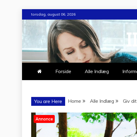
Skip
torsdag, august 06, 2026
to
content
I
Forside
Alle Indlæg
Inform
Home
Alle Indlæg
Giv di
You are Here
Annonce