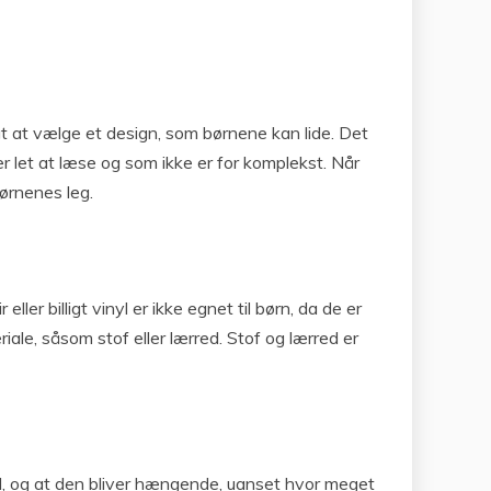
igt at vælge et design, som børnene kan lide. Det
er let at læse og som ikke er for komplekst. Når
børnenes leg.
ler billigt vinyl er ikke egnet til børn, da de er
iale, såsom stof eller lærred. Stof og lærred er
ned, og at den bliver hængende, uanset hvor meget