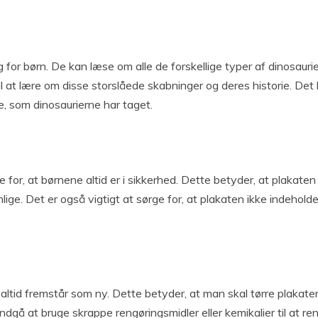
g for børn. De kan læse om alle de forskellige typer af dinosauri
il at lære om disse storslåede skabninger og deres historie. D
e, som dinosaurierne har taget.
 for, at børnene altid er i sikkerhed. Dette betyder, at plakate
lige. Det er også vigtigt at sørge for, at plakaten ikke indehol
en altid fremstår som ny. Dette betyder, at man skal tørre plakat
undgå at bruge skrappe rengøringsmidler eller kemikalier til at r