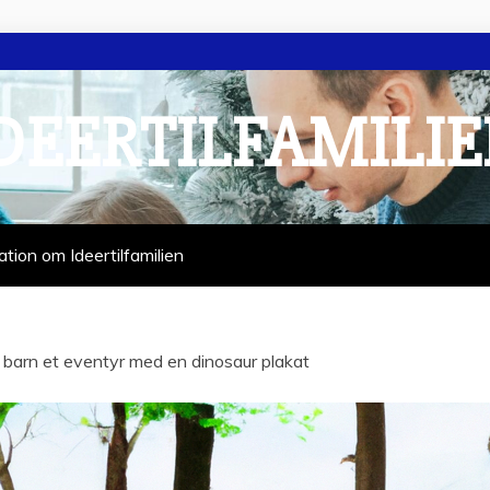
DEERTILFAMILI
ation om Ideertilfamilien
t barn et eventyr med en dinosaur plakat