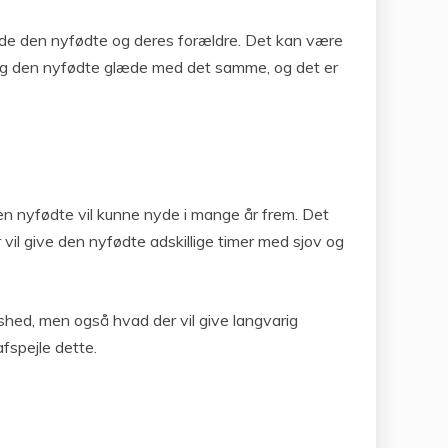
l både den nyfødte og deres forældre. Det kan være
re og den nyfødte glæde med det samme, og det er
en nyfødte vil kunne nyde i mange år frem. Det
r vil give den nyfødte adskillige timer med sjov og
edshed, men også hvad der vil give langvarig
afspejle dette.