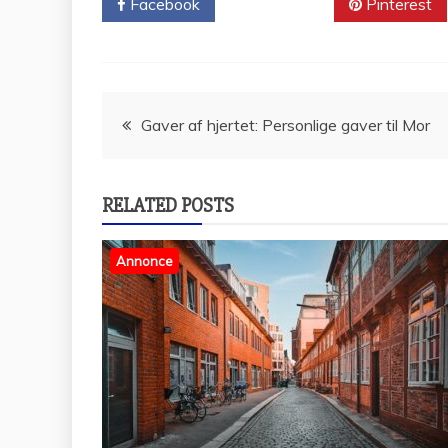
Facebook
Twitter
Pinterest
Indlægsnavigation
Gaver af hjertet: Personlige gaver til Mor
RELATED POSTS
Annonce