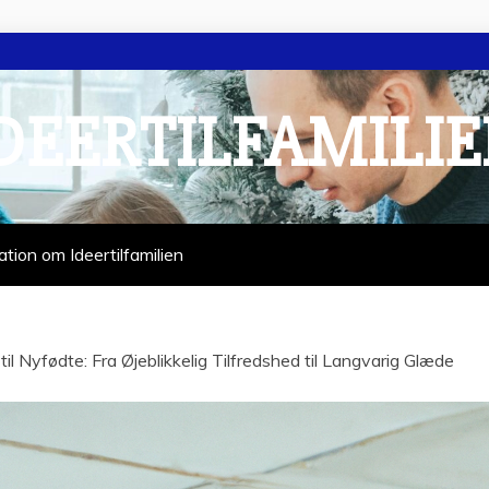
DEERTILFAMILI
ation om Ideertilfamilien
til Nyfødte: Fra Øjeblikkelig Tilfredshed til Langvarig Glæde