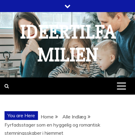
Skip
to
content
IDEERTILFA
MILIEN
You are Here
Home
Alle Indlæg
Fyrfadsstager som en hyggelig og romantisk
stemningsskaber i hjemmet