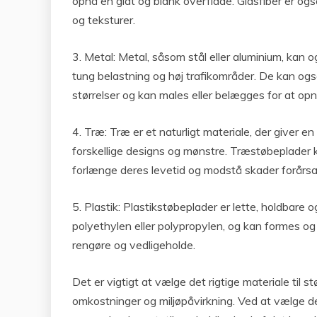
opnå en glat og blank overflade. Glasfiber er ogs
og teksturer.
3. Metal: Metal, såsom stål eller aluminium, kan 
tung belastning og høj trafikområder. De kan ogs
størrelser og kan males eller belægges for at o
4. Træ: Træ er et naturligt materiale, der giver
forskellige designs og mønstre. Træstøbeplader 
forlænge deres levetid og modstå skader forårsa
5. Plastik: Plastikstøbeplader er lette, holdbare
polyethylen eller polypropylen, og kan formes o
rengøre og vedligeholde.
Det er vigtigt at vælge det rigtige materiale til
omkostninger og miljøpåvirkning. Ved at vælge det