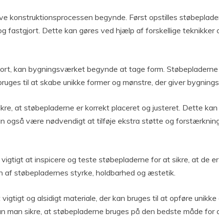
lve konstruktionsprocessen begynde. Først opstilles støbeplade
 og fastgjort. Dette kan gøres ved hjælp af forskellige teknikker 
jort, kan bygningsværket begynde at tage form. Støbepladerne ka
ruges til at skabe unikke former og mønstre, der giver bygnings
kre, at støbepladerne er korrekt placeret og justeret. Dette kan
n også være nødvendigt at tilføje ekstra støtte og forstærkning
igtigt at inspicere og teste støbepladerne for at sikre, at de e
n af støbepladernes styrke, holdbarhed og æstetik.
 vigtigt og alsidigt materiale, der kan bruges til at opføre uni
an man sikre, at støbepladerne bruges på den bedste måde for 