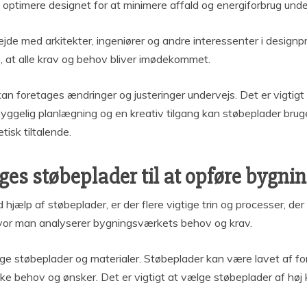
t optimere designet for at minimere affald og energiforbrug und
jde med arkitekter, ingeniører og andre interessenter i designp
e, at alle krav og behov bliver imødekommet.
kan foretages ændringer og justeringer undervejs. Det er vigtigt
ggelig planlægning og en kreativ tilgang kan støbeplader brug
isk tiltalende.
es støbeplader til at opføre bygni
jælp af støbeplader, er der flere vigtige trin og processer, der 
vor man analyserer bygningsværkets behov og krav.
gtige støbeplader og materialer. Støbeplader kan være lavet af for
e behov og ønsker. Det er vigtigt at vælge støbeplader af høj 