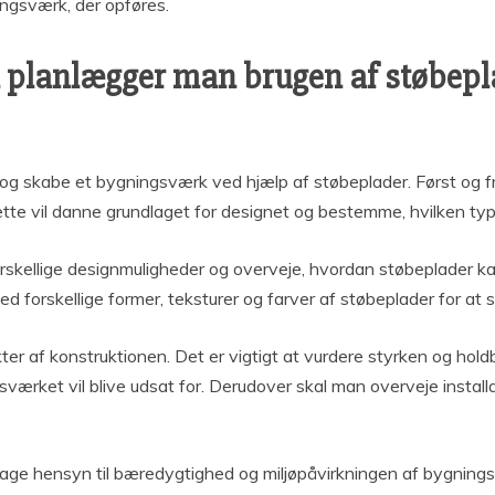
ngsværk, der opføres.
lanlægger man brugen af støbeplad
g skabe et bygningsværk ved hjælp af støbeplader. Først og fre
te vil danne grundlaget for designet og bestemme, hvilken typ
rskellige designmuligheder og overveje, hvordan støbeplader ka
 forskellige former, teksturer og farver af støbeplader for at s
ter af konstruktionen. Det er vigtigt at vurdere styrken og hold
ærket vil blive udsat for. Derudover skal man overveje installa
 tage hensyn til bæredygtighed og miljøpåvirkningen af bygnin