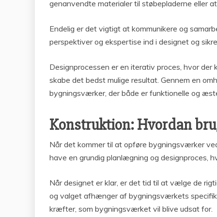
genanvendte materialer til støbepladerne eller a
Endelig er det vigtigt at kommunikere og samarbe
perspektiver og ekspertise ind i designet og sikr
Designprocessen er en iterativ proces, hvor der 
skabe det bedst mulige resultat. Gennem en omhy
bygningsværker, der både er funktionelle og æstet
Konstruktion: Hvordan brug
Når det kommer til at opføre bygningsværker ved h
have en grundig planlægning og designproces, h
Når designet er klar, er det tid til at vælge de ri
og valget afhænger af bygningsværkets specifikk
kræfter, som bygningsværket vil blive udsat for.