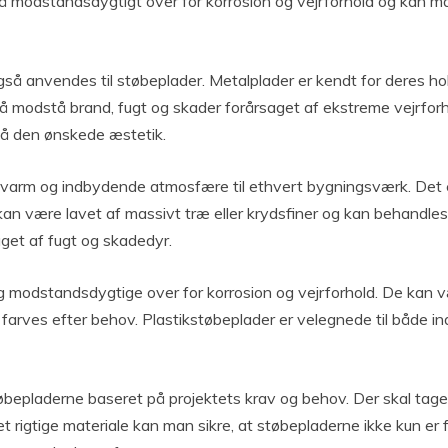
å modstandsdygtigt over for korrosion og vejrforhold og kan male
også anvendes til støbeplader. Metalplader er kendt for deres ho
å modstå brand, fugt og skader forårsaget af ekstreme vejrforho
pnå den ønskede æstetik.
 en varm og indbydende atmosfære til ethvert bygningsværk. Det 
kan være lavet af massivt træ eller krydsfiner og kan behandle
get af fugt og skadedyr.
 og modstandsdygtige over for korrosion og vejrforhold. De kan v
g farves efter behov. Plastikstøbeplader er velegnede til både
 støbepladerne baseret på projektets krav og behov. Der skal tag
 rigtige materiale kan man sikre, at støbepladerne ikke kun er f