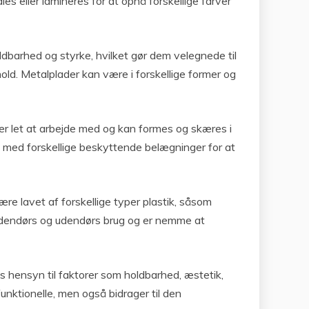
s eller lamineres for at opnå forskellige farver
ldbarhed og styrke, hvilket gør dem velegnede til
ld. Metalplader kan være i forskellige former og
er let at arbejde med og kan formes og skæres i
s med forskellige beskyttende belægninger for at
ære lavet af forskellige typer plastik, såsom
 indendørs og udendørs brug og er nemme at
es hensyn til faktorer som holdbarhed, æstetik,
unktionelle, men også bidrager til den