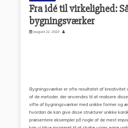
Fra idé til virkelighed:
bygningsværker
august 22, 2023
Bygningsværker er ofte resultatet af kreativitet
af de metoder, der anvendes til at realisere disse
vifte af bygningsværker med unikke former og æst
hvordan de kan give disse strukturer unikke kara
præsentere eksempler på nogle af de mest impone
kan vi blive inspireret til at skabe vores egne u