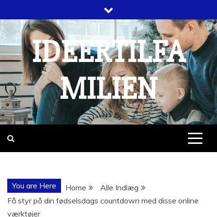
Skip
to
content
IDEERTILFA
MILIEN
You are Here
Home
Alle Indlæg
Få styr på din fødselsdags countdown med disse online
værktøjer