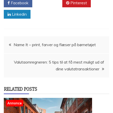
Facebook
Twitter
Pinterest
Linkedin
Indlægsnavigation
Name It – print, farver og flæser på børnetøjet
Valutaomregneren: 5 tips til at få mest muligt ud af
dine valutatransaktioner
RELATED POSTS
Annonce