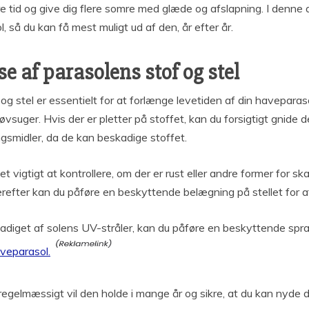
 tid og give dig flere somre med glæde og afslapning. I denne artik
 så du kan få mest muligt ud af den, år efter år.
e af parasolens stof og stel
og stel er essentielt for at forlænge levetiden af din haveparas
støvsuger. Hvis der er pletter på stoffet, kan du forsigtigt gnid
ngsmidler, da de kan beskadige stoffet.
et vigtigt at kontrollere, om der er rust eller andre former for sk
erefter kan du påføre en beskyttende belægning på stellet for at 
eskadiget af solens UV-stråler, kan du påføre en beskyttende sp
aveparasol.
regelmæssigt vil den holde i mange år og sikre, at du kan nyde