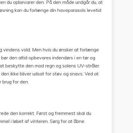
inden du opbevarer den. På den måde undgår du, at
løsning kan du forlænge din haveparasols levetid
 og vindens vold. Men hvis du ønsker at forlænge
, bør den altid opbevares indendørs i en tør og
 at beskytte den mod regn og solens UV-stråler.
 den ikke bliver udsat for støv og snavs. Ved at
r brug for den.
berede den korrekt. Først og fremmest skal du
immel i løbet af vinteren. Sørg for at åbne