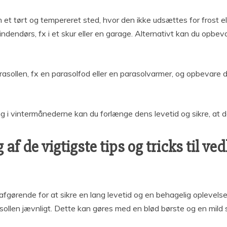
et tørt og tempereret sted, hvor den ikke udsættes for frost ell
dendørs, fx i et skur eller en garage. Alternativt kan du opbeva
rasollen, fx en parasolfod eller en parasolvarmer, og opbevare
g i vintermånederne kan du forlænge dens levetid og sikre, at den
f de vigtigste tips og tricks til ve
fgørende for at sikre en lang levetid og en behagelig oplevels
rasollen jævnligt. Dette kan gøres med en blød børste og en mil