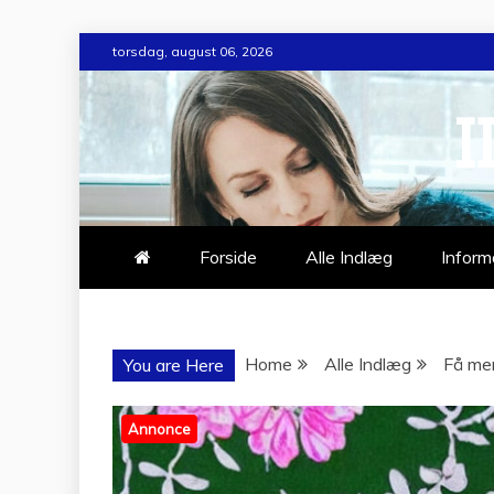
Skip
torsdag, august 06, 2026
to
content
I
Forside
Alle Indlæg
Inform
Home
Alle Indlæg
Få mer
You are Here
Annonce