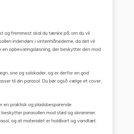
ørst og fremmest skal du tænke på, om du vil
sollen indendørs i vintermånederne, da det vil
lge en opbevaringsløsning, der beskytter den mod
egn, sne og solskader, og er derfor en god
asser til din parasol. Du bør også vælge et cover,
 er en praktisk og pladsbesparende
er beskytter parasollen mod stød og skrammer.
rasol, og at materialet er holdbart og vandtæt.