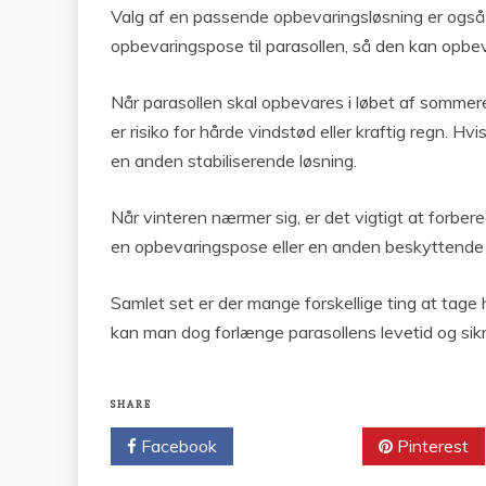
Valg af en passende opbevaringsløsning er også 
opbevaringspose til parasollen, så den kan opbev
Når parasollen skal opbevares i løbet af sommeren
er risiko for hårde vindstød eller kraftig regn. H
en anden stabiliserende løsning.
Når vinteren nærmer sig, er det vigtigt at forbe
en opbevaringspose eller en anden beskyttende 
Samlet set er der mange forskellige ting at tage
kan man dog forlænge parasollens levetid og sikr
SHARE
Facebook
Twitter
Pinterest