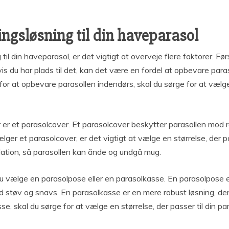
ingsløsning til din haveparasol
til din haveparasol, er det vigtigt at overveje flere faktorer. F
s du har plads til det, kan det være en fordel at opbevare para
 for at opbevare parasollen indendørs, skal du sørge for at væ
 er et parasolcover. Et parasolcover beskytter parasollen mod r
ælger et parasolcover, er det vigtigt at vælge en størrelse, der p
ilation, så parasollen kan ånde og undgå mug.
 du vælge en parasolpose eller en parasolkasse. En parasolpose
d støv og snavs. En parasolkasse er en mere robust løsning, d
e, skal du sørge for at vælge en størrelse, der passer til din pa