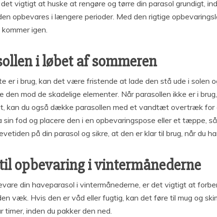
det vigtigt at huske at rengøre og tørre din parasol grundigt, 
 den opbevares i længere perioder. Med den rigtige opbevarings
en kommer igen.
sollen i løbet af sommeren
e er i brug, kan det være fristende at lade den stå ude i solen
tte den mod de skadelige elementer. Når parasollen ikke er i brug
ligt, kan du også dække parasollen med et vandtæt overtræk for
 sin fod og placere den i en opbevaringspose eller et tæppe, så
etiden på din parasol og sikre, at den er klar til brug, når du ha
 til opbevaring i vintermånederne
pbevare din haveparasol i vintermånederne, er det vigtigt at for
 den væk. Hvis den er våd eller fugtig, kan det føre til mug og sk
par timer, inden du pakker den ned.