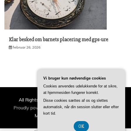
Klar besked om barnets placering med gps-ure
februar 26, 2026
Vi bruger kun nødvendige cookies
Cookies anvendes udelukkende for at sikre,
at hjemmesiden fungerer korrekt.
All Rights Reserved 2022 | ideertilfamilien.dk
Disse cookies sættes af os og slettes
Proudly powered by WordPress
automatisk, når din session slutter eller efter
|
Theme: Refined
kort tid.
Magazine by
Candid Themes
.
OK