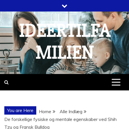
Skip
to
content
IDEERTILFA
MILIEN
You are Here
Home
Alle Indlæg
De forskellige fysiske og mentale egenskaber ved Shih
Tzu og Fransk Bulldog