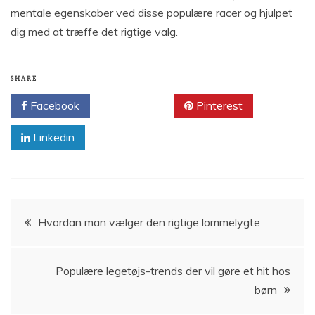
mentale egenskaber ved disse populære racer og hjulpet
dig med at træffe det rigtige valg.
SHARE
Facebook
Twitter
Pinterest
Linkedin
Indlægsnavigation
Hvordan man vælger den rigtige lommelygte
Populære legetøjs-trends der vil gøre et hit hos
børn