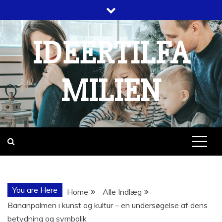
Skip
to
content
IDEERTILFA
MILIEN
You are Here
Home
Alle Indlæg
Bananpalmen i kunst og kultur – en undersøgelse af dens
betydning og symbolik