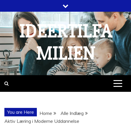
Skip
to
content
IDEERTILFA
MILIEN
You are Here
Home
Alle Indlæg
Aktiv Læring i Moderne Uddannelse